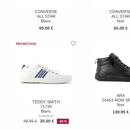
CONVERSE
CONVERS
ALL STAR
ALL STAR
Blanc
Noir
65.00 €
65.00 €
ARA
24453 ROM S
TEDDY SMITH
Noir
71726
Blanc
139.95 €
À PARTIR DE
49.95 €
20.00 €
-60 %