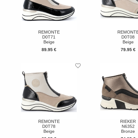
REMONTE
REMONT
D0T71
D0T08
Beige
Beige
89.95 €
79.95 €
REMONTE
RIEKER
D0T78
N6352
Beige
Bronze