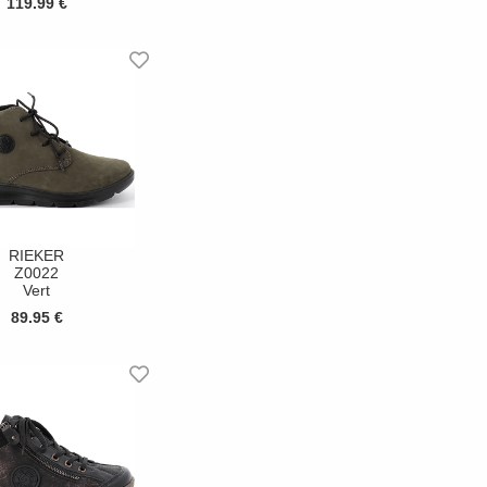
119.99 €
RIEKER
Z0022
Vert
89.95 €