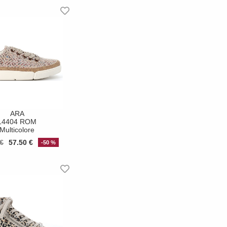
ARA
14404 ROM
Multicolore
€
57.50 €
-50 %