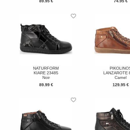
89.95 €
74.95 €
NATURFORM
PIKOLINO
KIARE 23485
LANZAROTE 
Noir
Camel
89.99 €
129.95 €