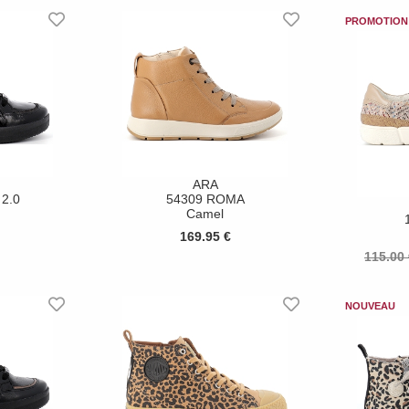
ARA
 2.0
54309 ROMA
Camel
169.95 €
115.00 