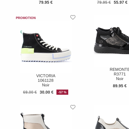
79.95 €
79.95 €
55.97 €
REMONT
R3771
VICTORIA
Noir
1061128
Noir
89.95 €
69.00 €
30.00 €
-57 %