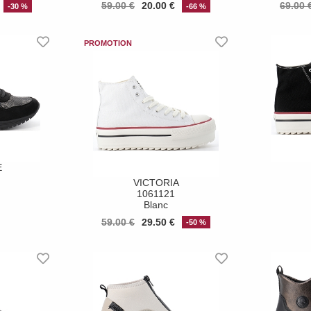
59.00 €
20.00 €
69.00 
-30 %
-66 %
E
VICTORIA
1061121
Blanc
59.00 €
29.50 €
-50 %