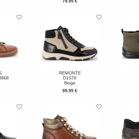
79.95 €
S
REMONTE
8868
D1S70
Beige
99.95 €