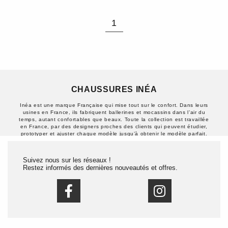
1
CHAUSSURES INÉA
Inéa est une marque Française qui mise tout sur le confort. Dans leurs
usines en France, ils fabriquent ballerines et mocassins dans l’air du
temps, autant confortables que beaux. Toute la collection est travaillée
en France, par des designers proches des clients qui peuvent étudier,
prototyper et ajuster chaque modèle jusqu’à obtenir le modèle parfait.
Tous les modèles sont sur des formes en 7ième largeur, la largeur
confort, pour pouvoir chausser les pieds forts.
Suivez nous sur les réseaux !
Restez informés des dernières nouveautés et offres.