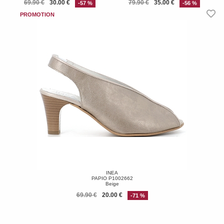
69.90 €
30.00 €
79.90 €
35.00 €
-57 %
-56 %
INEA
PAPIO P1002662
Beige
69.90 €
20.00 €
-71 %