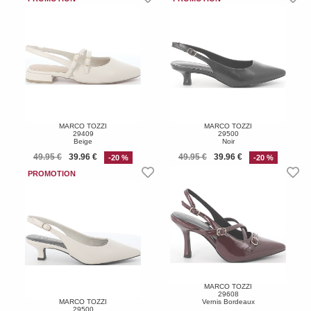
MARCO TOZZI
MARCO TOZZI
29409
29500
Beige
Noir
49.95 €
39.96 €
49.95 €
39.96 €
-20 %
-20 %
MARCO TOZZI
29608
MARCO TOZZI
Vernis Bordeaux
29500