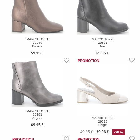
MARCO TOZZI
MARCO TOZZI
25049
25391
Bronze
Noir
59.95 €
69.95 €
MARCO TOZZI
25391
Argent
MARCO TOZZI
29610
69.95 €
Beige
49.95 €
39.96 €
-20 %