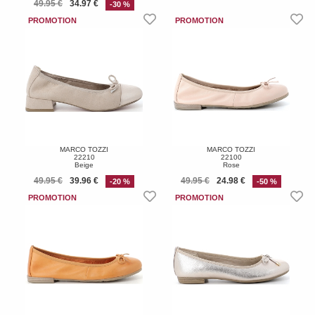
49.95 €
34.97 €
-30 %
MARCO TOZZI
MARCO TOZZI
22210
22100
Beige
Rose
49.95 €
39.96 €
49.95 €
24.98 €
-20 %
-50 %