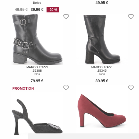
49.95 €
Beige
49.95 €
39.96 €
-20 %
MARCO TOZZI
MARCO TOZZI
25388
25345
Noir
Noir
79.95 €
89.95 €
MARCO TOZZI