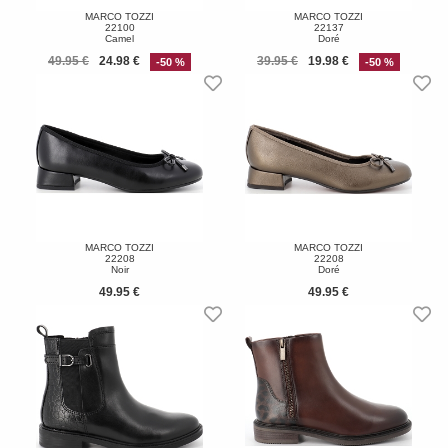
MARCO TOZZI
MARCO TOZZI
22100
22137
Camel
Doré
49.95 €
24.98 €
39.95 €
19.98 €
-50 %
-50 %
MARCO TOZZI
MARCO TOZZI
22208
22208
Noir
Doré
49.95 €
49.95 €