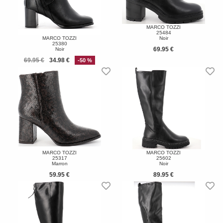
MARCO TOZZI
25484
MARCO TOZZI
Noir
25380
69.95 €
Noir
69.95 €
34.98 €
-50 %
MARCO TOZZI
MARCO TOZZI
25317
25602
Marron
Noir
59.95 €
89.95 €