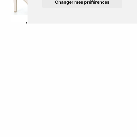
Changer mes préférences
MARCO TOZZI
23200
MARCO TOZZI
Noir
22415
59.95 €
Rose
49.95 €
24.98 €
-50 %
1
2
3
4
>
>>
CHAUSSURES MARCO TOZZI
Marco Tozzi
a été créée en 1980 en Italie puis racheté par la société
Wortmann qui produit également Tamaris.
Design, trendy et urbain
,
qualifient les styles de chaussures Marco Tozzi. Considérée comme une
marque jeune et qualitative, ces collections sont élaborées pour les
femmes modernes et actives. En plus de proposer des modèles