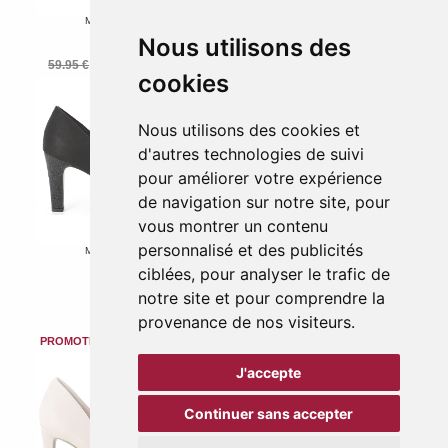
22441
MARCO TOZZI
Rouge
29607
Nous utilisons des
49.95 €
Noir
59.95 €
29.98 €
-50 %
cookies
Nous utilisons des cookies et
d'autres technologies de suivi
pour améliorer votre expérience
de navigation sur notre site, pour
vous montrer un contenu
personnalisé et des publicités
MARCO TOZZI
22441
ciblées, pour analyser le trafic de
Noir
MARCO TOZZI
24400
notre site et pour comprendre la
49.95 €
Doré
49.95 €
39.96 €
-20 %
provenance de nos visiteurs.
J'accepte
Continuer sans accepter