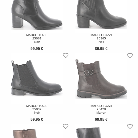
MARCO TOZZI
MARCO TOZZI
25061
25365
Noir
Noir
99.95 €
89.95 €
MARCO TOZZI
MARCO TOZZI
25039
25420
Noir
Marron
59.95 €
69.95 €