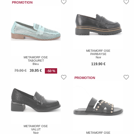
METAMORF OSE
PARBAYSE
METAMORF OSE
Noir
TABOURET
119.90 €
Bleu
79.90 €
39.95 €
-50 %
METAMORF OSE
VALUT
Noir
METAMORF OSE