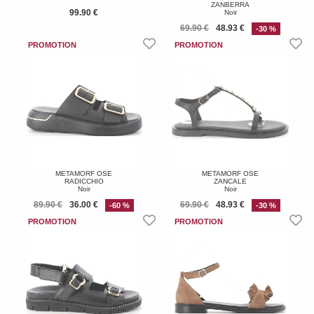
ZANBERRA
99.90 €
Noir
69.90 €
48.93 €
-30 %
METAMORF OSE
METAMORF OSE
RADICCHIO
ZANCALE
Noir
Noir
89.90 €
36.00 €
69.90 €
48.93 €
-60 %
-30 %