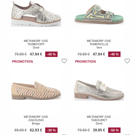
METAMORF OSE
METAMORF OSE
TAIMEFORT
TAMERVILLE
Doré
Vert
79.90 €
47.94 €
79.90 €
47.94 €
-40 %
-40 %
METAMORF OSE
METAMORF OSE
ZAKOUSKI
TABOURET
Beige
Doré
89.90 €
62.93 €
79.90 €
39.95 €
-30 %
-50 %