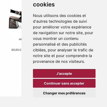
cookies
Nous utilisons des cookies et
d'autres technologies de suivi
pour améliorer votre expérience
de navigation sur notre site, pour
vous montrer un contenu
METAMORF OSE
METAMORF OSE
ZALVADOR
RABLE
personnalisé et des publicités
Noir
Noir
ciblées, pour analyser le trafic de
89.90 €
62.93 €
89.90 €
40.00 €
-30 %
-56 %
notre site et pour comprendre la
provenance de nos visiteurs.
J'accepte
1
2
>>
Continuer sans accepter
Changer mes préférences
CHAUSSURES MÉTAMORF'OSE