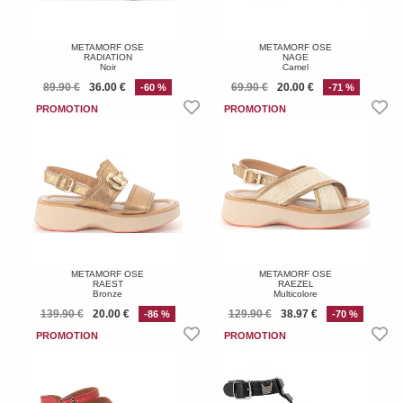
METAMORF OSE
METAMORF OSE
RADIATION
NAGE
Noir
Camel
89.90 €
36.00 €
69.90 €
20.00 €
-60 %
-71 %
METAMORF OSE
METAMORF OSE
RAEST
RAEZEL
Bronze
Multicolore
139.90 €
20.00 €
129.90 €
38.97 €
-86 %
-70 %