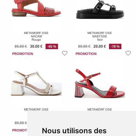
METAMORF OSE
METAMORF OSE
NACAM
NABYSSE
Rouge
Noir
85.00 €
30.00 €
89.90 €
20.00 €
-65 %
-78 %
METAMORF OSE
METAMORF OSE
ZADISTE
ZALESSIA
Blanc
Rouge
89.90 €
62.93 €
89.90 €
71.92 €
-30 %
-20 %
Nous utilisons des