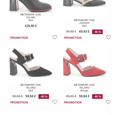
METAMORF OSE
SALMA
Noir
METAMORF OSE
ZAISOIF
129.90 €
Noir
99.90 €
69.93 €
-30 %
METAMORF OSE
METAMORF OSE
TALARD
TALARD
Noir
Rouge
99.90 €
59.94 €
99.90 €
59.94 €
-40 %
-40 %