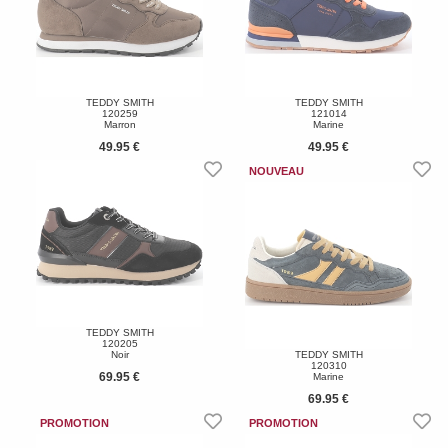
TEDDY SMITH
TEDDY SMITH
120259
121014
Marron
Marine
49.95 €
49.95 €
TEDDY SMITH
120205
Noir
TEDDY SMITH
120310
69.95 €
Marine
69.95 €