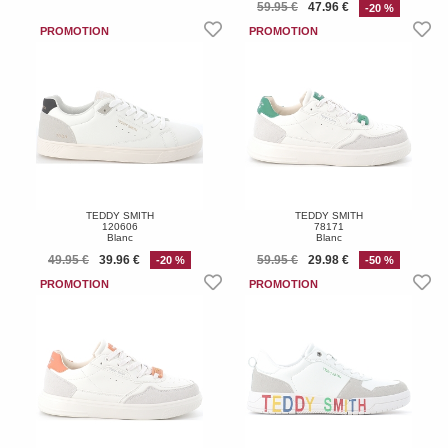
59.95 €
47.96 €
-20 %
TEDDY SMITH
TEDDY SMITH
120606
78171
Blanc
Blanc
49.95 €
39.96 €
59.95 €
29.98 €
-20 %
-50 %