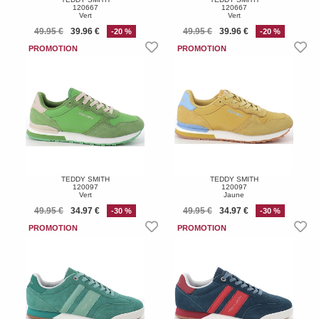
120667
120667
Vert
Vert
49.95 €
39.96 €
49.95 €
39.96 €
-20 %
-20 %
TEDDY SMITH
TEDDY SMITH
120097
120097
Vert
Jaune
49.95 €
34.97 €
49.95 €
34.97 €
-30 %
-30 %