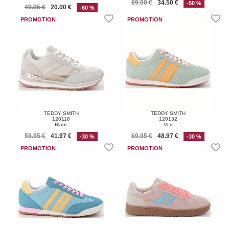
69.00 €
34.50 €
-50 %
49.95 €
20.00 €
-60 %
TEDDY SMITH
TEDDY SMITH
120118
120132
Blanc
Vert
59.95 €
41.97 €
69.95 €
48.97 €
-30 %
-30 %