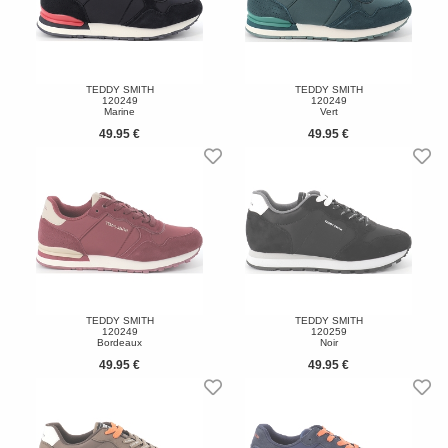
TEDDY SMITH
TEDDY SMITH
120249
120249
Marine
Vert
49.95 €
49.95 €
TEDDY SMITH
TEDDY SMITH
120249
120259
Bordeaux
Noir
49.95 €
49.95 €