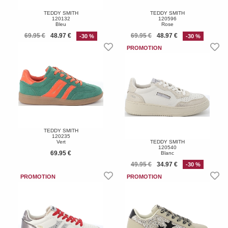
TEDDY SMITH
TEDDY SMITH
120132
120596
Bleu
Rose
69.95 €
48.97 €
69.95 €
48.97 €
-30 %
-30 %
TEDDY SMITH
120235
Vert
TEDDY SMITH
120540
69.95 €
Blanc
49.95 €
34.97 €
-30 %