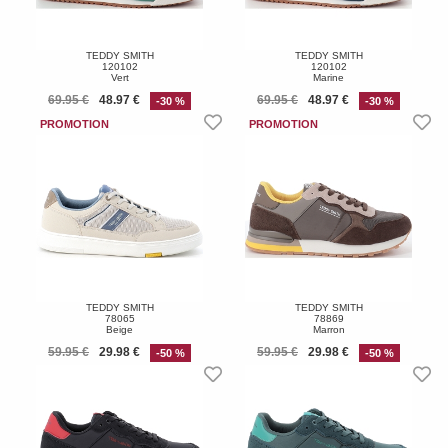
TEDDY SMITH
TEDDY SMITH
120102
120102
Vert
Marine
69.95 €
48.97 €
69.95 €
48.97 €
-30 %
-30 %
TEDDY SMITH
TEDDY SMITH
78065
78869
Beige
Marron
59.95 €
29.98 €
59.95 €
29.98 €
-50 %
-50 %