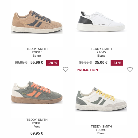
TEDDY SMITH
TEDDY SMITH
120310
71645
Beige
Blanc
69.95 €
55.96 €
89.95 €
35.00 €
-20 %
-61 %
TEDDY SMITH
120310
Vert
TEDDY SMITH
120597
69.95 €
Blanc