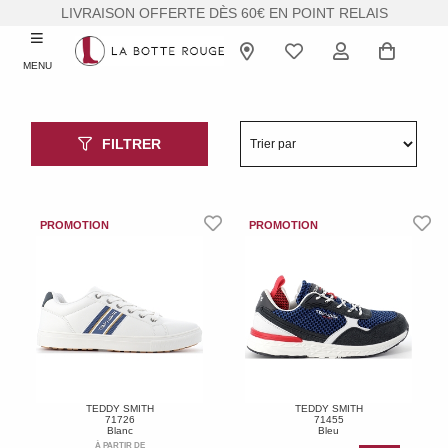
LIVRAISON OFFERTE DÈS 60€ EN POINT RELAIS
MENU
FILTRER
TEDDY SMITH
TEDDY SMITH
71726
71455
Blanc
Bleu
À PARTIR DE