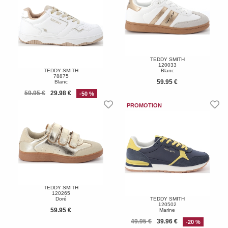
TEDDY SMITH
120033
TEDDY SMITH
Blanc
78875
59.95 €
Blanc
59.95 €
29.98 €
-50 %
TEDDY SMITH
120265
Doré
TEDDY SMITH
120502
59.95 €
Marine
49.95 €
39.96 €
-20 %