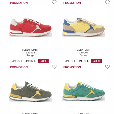
TEDDY SMITH
TEDDY SMITH
120502
120667
Rouge
Jaune
49.95 €
39.96 €
49.95 €
39.96 €
-20 %
-20 %
TEDDY SMITH
TEDDY SMITH