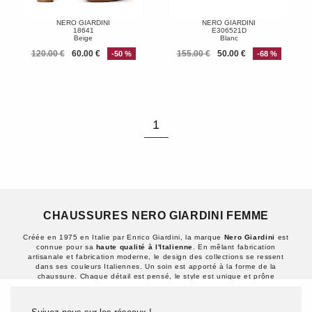
NERO GIARDINI
NERO GIARDINI
18641
E306521D
Beige
Blanc
120.00 €
60.00 €
155.00 €
50.00 €
-50 %
-68 %
1
CHAUSSURES NERO GIARDINI FEMME
Créée en 1975 en Italie par Enrico Giardini, la marque
Nero Giardini
est
connue pour sa
haute qualité à l'Italienne
. En mêlant fabrication
artisanale et fabrication moderne, le design des collections se ressent
dans ses couleurs Italiennes. Un soin est apporté à la forme de la
chaussure. Chaque détail est pensé, le style est unique et prône
l'élégance pure.
La marque s'est distinguée en adoptant des technologies de pointe et