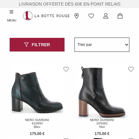
LIVRAISON OFFERTE DÈS 60€ EN POINT RELAIS
MENU
FILTRER
NERO GIARDINI
NERO GIARDINI
410950
205062
Bleu
Noir
175.00 €
175.00 €