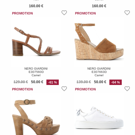
160.00 €
160.00 €
NERO GIARDINI
NERO GIARDINI
E307560D
E307663D
Camel
Camel
129.00 €
50.00 €
139.00 €
50.00 €
-61 %
-64 %